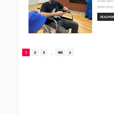
IQ tak tahu
dekat blog I
READ MO
...
1
2
3
180