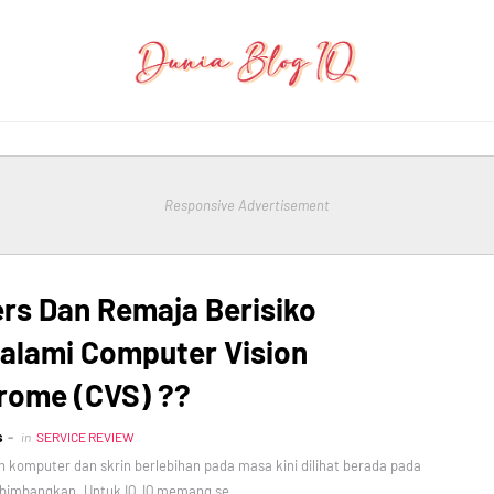
Responsive Advertisement
rs Dan Remaja Berisiko
alami Computer Vision
rome (CVS) ??
s
in
SERVICE REVIEW
komputer dan skrin berlebihan pada masa kini dilihat berada pada
imbangkan. Untuk IQ, IQ memang se…