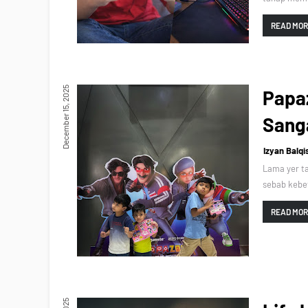
READ MO
December 15, 2025
Papaz
Sang
Izyan Balqi
Lama yer ta
sebab kebe
READ MO