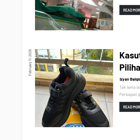
READ MO
February 11, 2025
Kasut
Pilih
Izyan Balqi
Tak lama la
Persiapan 
READ MO