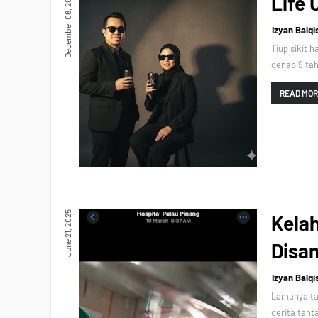
December 06, 2025
Life
Izyan Balqi
Tiup sikit 
genap 9 tah
READ MO
June 21, 2025
Kela
Disa
Izyan Balqi
Lamanya tak
cerita tent