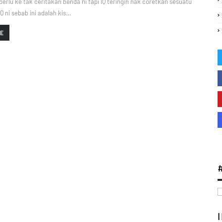
 perlu ke tak ceritakan benda ni tapi IQ teringin nak coretkan sesuatu
Q ni sebab ini adalah kis…
RE