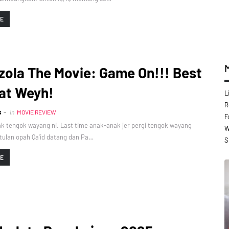
RE
ola The Movie: Game On!!! Best
at Weyh!
L
R
s
in
MOVIE REVIEW
F
k tengok wayang ni. Last time anak-anak jer pergi tengok wayang
W
tulan opah Qa'id datang dan Pa…
S
RE