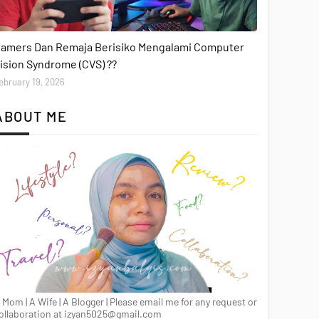
ervice Review
amers Dan Remaja Berisiko Mengalami Computer
ision Syndrome (CVS) ??
ebruary 19, 2026
ABOUT ME
 Mom | A Wife | A Blogger | Please email me for any request or
ollaboration at izyan5025@gmail.com