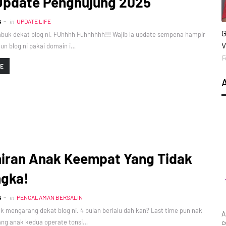
 Update Penghujung 2025
s
in
UPDATE LIFE
S
G
habuk dekat blog ni. FUhhhh Fuhhhhhh!!! Wajib la update sempena hampir
V
un blog ni pakai domain i…
F
RE
hiran Anak Keempat Yang Tidak
ngka!
s
in
PENGALAMAN BERSALIN
 mengarang dekat blog ni. 4 bulan berlalu dah kan? Last time pun nak
A
ang anak kedua operate tonsi…
c