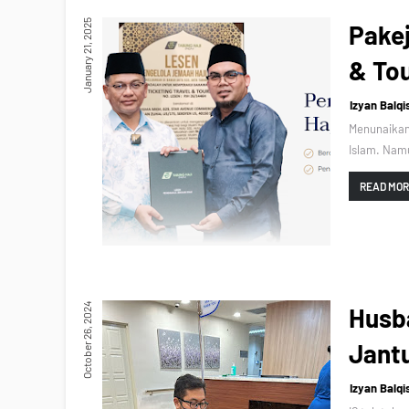
January 21, 2025
Pake
& To
Izyan Balqi
Menunaikan
Islam. Nam
READ MO
October 26, 2024
Husb
Jant
Izyan Balqi