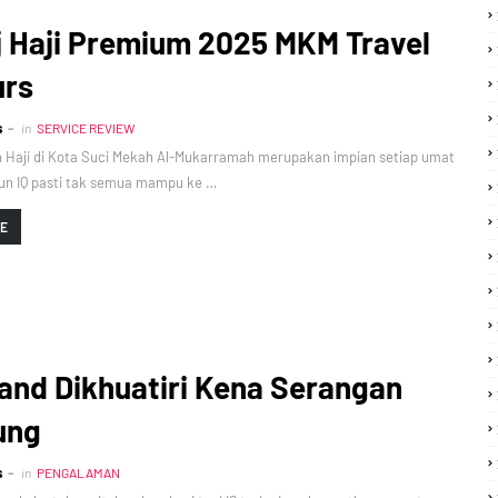
j Haji Premium 2025 MKM Travel
urs
s
in
SERVICE REVIEW
 Haji di Kota Suci Mekah Al-Mukarramah merupakan impian setiap umat
un IQ pasti tak semua mampu ke …
RE
and Dikhuatiri Kena Serangan
ung
s
in
PENGALAMAN