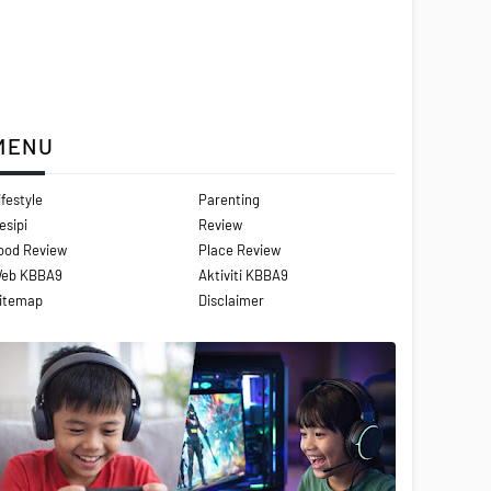
MENU
ifestyle
Parenting
esipi
Review
ood Review
Place Review
eb KBBA9
Aktiviti KBBA9
itemap
Disclaimer