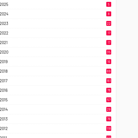
2025
5
2024
8
2023
22
2022
17
2021
17
2020
35
2019
16
2018
69
2017
161
2016
78
2015
57
2014
29
2013
76
2012
118
221