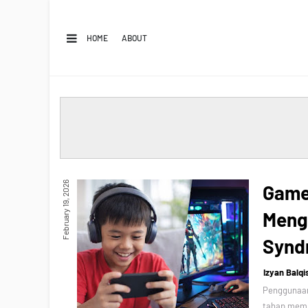
HOME
ABOUT
February 19, 2026
Game
Meng
Synd
Izyan Balqi
Penggunaan 
tahap memb