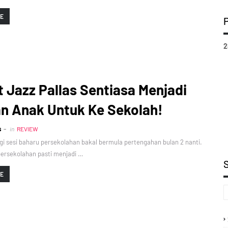
RE
2
 Jazz Pallas Sentiasa Menjadi
an Anak Untuk Ke Sekolah!
s
in
REVIEW
gi sesi baharu persekolahan bakal bermula pertengahan bulan 2 nanti.
persekolahan pasti menjadi …
RE