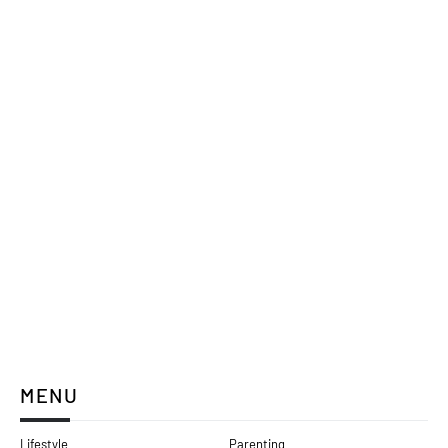
MENU
Lifestyle
Parenting