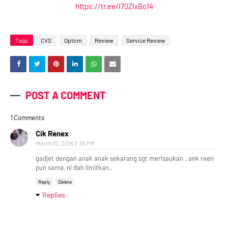
https://tr.ee/I70ZIxBo14
Tags
CVS
Optom
Review
Service Review
POST A COMMENT
1 Comments
Cik Renex
March 02, 2026 2:35 PM
gadjet dengan anak anak sekarang sgt merisaukan . ank reen
pun sama, ni dah limitkan..
Reply
Delete
Replies