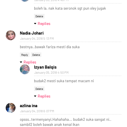
boleh la. nak kata seronok sgt pun xley jugak
Delete
Replies
Nadia Johari
January 04, 2018 5:13 PM
bestnya..bawak fariza mesti dia suka
Reply
Delete
Replies
Izyan Balqis
January 05, 2018 4:50 PM
budak2 mesti suka tempat macam ni
Delete
Replies
azlina ina
January 04, 2018 6:07 PM
opsss..termenyanyi.Hahahaha... budak2 suka sangat ni..
sambil2 boleh bawak anak kenal ikan