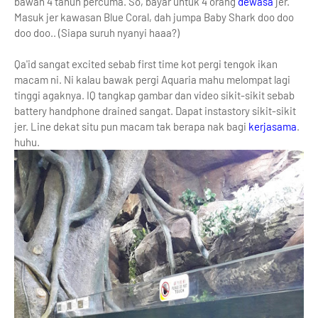
bawah 4 tahun percuma. So, bayar untuk 4 orang
dewasa
jer.
Masuk jer kawasan Blue Coral, dah jumpa Baby Shark doo doo
doo doo.. (Siapa suruh nyanyi haaa?)
Qa'id sangat excited sebab first time kot pergi tengok ikan
macam ni. Ni kalau bawak pergi Aquaria mahu melompat lagi
tinggi agaknya. IQ tangkap gambar dan video sikit-sikit sebab
battery handphone drained sangat. Dapat instastory sikit-sikit
jer. Line dekat situ pun macam tak berapa nak bagi
kerjasama
.
huhu.