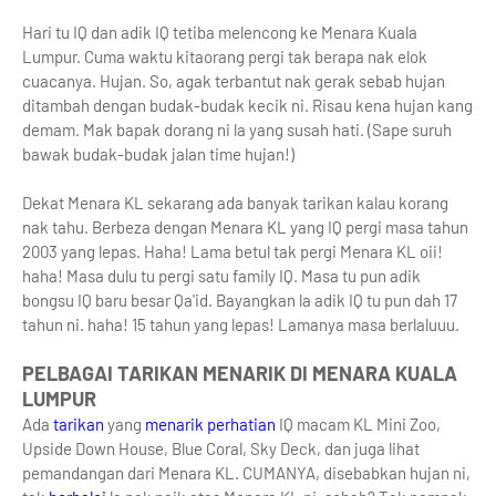
Hari tu IQ dan adik IQ tetiba melencong ke Menara Kuala
Lumpur. Cuma waktu kitaorang pergi tak berapa nak elok
cuacanya. Hujan. So, agak terbantut nak gerak sebab hujan
ditambah dengan budak-budak kecik ni. Risau kena hujan kang
demam. Mak bapak dorang ni la yang susah hati. (Sape suruh
bawak budak-budak jalan time hujan!)
Dekat Menara KL sekarang ada banyak tarikan kalau korang
nak tahu. Berbeza dengan Menara KL yang IQ pergi masa tahun
2003 yang lepas. Haha! Lama betul tak pergi Menara KL oii!
haha! Masa dulu tu pergi satu family IQ. Masa tu pun adik
bongsu IQ baru besar Qa'id. Bayangkan la adik IQ tu pun dah 17
tahun ni. haha! 15 tahun yang lepas! Lamanya masa berlaluuu.
PELBAGAI TARIKAN MENARIK DI MENARA KUALA
LUMPUR
Ada
tarikan
yang
menarik perhatian
IQ macam KL Mini Zoo,
Upside Down House, Blue Coral, Sky Deck, dan juga lihat
pemandangan dari Menara KL. CUMANYA, disebabkan hujan ni,