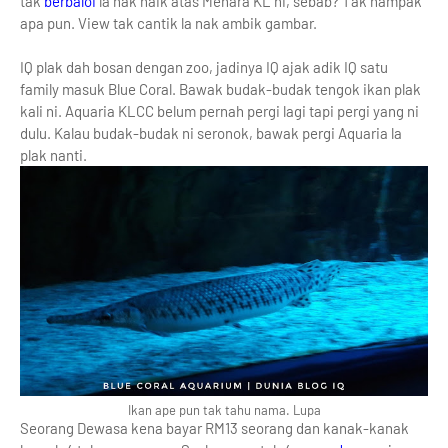
tak
berbaloi
la nak naik atas Menara KL ni, sebab? Tak nampak
apa pun. View tak cantik la nak ambik gambar.
IQ plak dah bosan dengan zoo, jadinya IQ ajak adik IQ satu
family masuk Blue Coral. Bawak budak-budak tengok ikan plak
kali ni. Aquaria KLCC belum pernah pergi lagi tapi pergi yang ni
dulu. Kalau budak-budak ni seronok, bawak pergi Aquaria la
plak nanti.
Ikan ape pun tak tahu nama. Lupa
Seorang Dewasa kena bayar RM13 seorang dan kanak-kanak