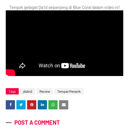
Tengok gelagat Qa'id sepanjang di Blue Coral dalam video ni!
Tags
jAlAn2
Review
Tempat Menarik
POST A COMMENT