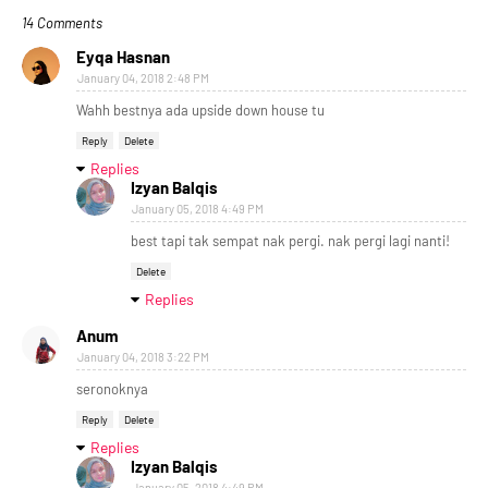
14 Comments
Eyqa Hasnan
January 04, 2018 2:48 PM
Wahh bestnya ada upside down house tu
Reply
Delete
Replies
Izyan Balqis
January 05, 2018 4:49 PM
best tapi tak sempat nak pergi. nak pergi lagi nanti!
Delete
Replies
Anum
January 04, 2018 3:22 PM
seronoknya
Reply
Delete
Replies
Izyan Balqis
January 05, 2018 4:49 PM