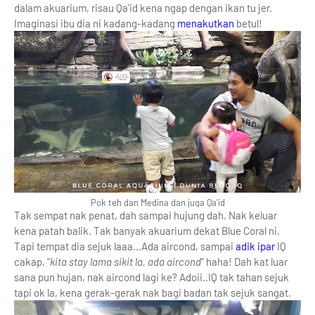
dalam akuarium, risau Qa'id kena ngap dengan ikan tu jer.
Imaginasi ibu dia ni kadang-kadang
menakutkan
betul!
Pok teh dan Medina dan juga Qa'id
Tak sempat nak penat, dah sampai hujung dah. Nak keluar
kena patah balik. Tak banyak akuarium dekat Blue Coral ni.
Tapi tempat dia sejuk laaa...Ada aircond, sampai
adik ipar
IQ
cakap, "
kita stay lama sikit la, ada aircond
" haha! Dah kat luar
sana pun hujan, nak aircond lagi ke? Adoii..IQ tak tahan sejuk
tapi ok la, kena gerak-gerak nak bagi badan tak sejuk sangat.