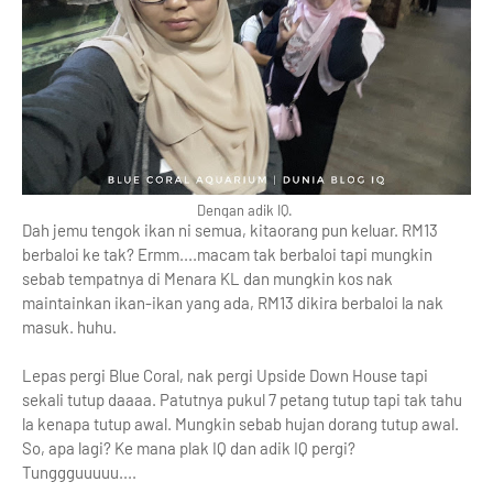
Dengan adik IQ.
Dah jemu tengok ikan ni semua, kitaorang pun keluar. RM13
berbaloi ke tak? Ermm....macam tak berbaloi tapi mungkin
sebab tempatnya di Menara KL dan mungkin kos nak
maintainkan ikan-ikan yang ada, RM13 dikira berbaloi la nak
masuk. huhu.
Lepas pergi Blue Coral, nak pergi Upside Down House tapi
sekali tutup daaaa. Patutnya pukul 7 petang tutup tapi tak tahu
la kenapa tutup awal. Mungkin sebab hujan dorang tutup awal.
So, apa lagi? Ke mana plak IQ dan adik IQ pergi?
Tunggguuuuu....