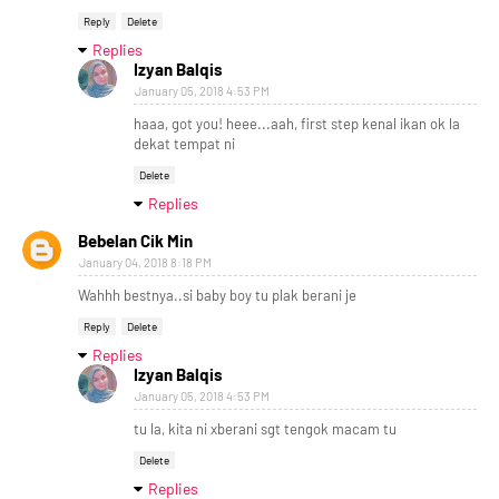
Reply
Delete
Replies
Izyan Balqis
January 05, 2018 4:53 PM
haaa, got you! heee...aah, first step kenal ikan ok la
dekat tempat ni
Delete
Replies
Bebelan Cik Min
January 04, 2018 8:18 PM
Wahhh bestnya..si baby boy tu plak berani je
Reply
Delete
Replies
Izyan Balqis
January 05, 2018 4:53 PM
tu la, kita ni xberani sgt tengok macam tu
Delete
Replies