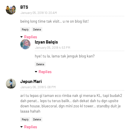
BTS
January 05, 2018 10:20 AM
being long time tak visit.. u re on blog list!
Reply
Delete
Replies
Izyan Balqis
January 05, 2018 4:53 PM
hye! tu la, lama tak jenguk blog kan?
Delete
Replies
Jepun Mari
January 06, 2018 5:08 PM
ari tu lepas gi taman eco rimba nak gi menara KL, tapi budak2
dah penat.. leps tu terus balik.. dah dekat dah tu dgn upsite
down house, bluecoral, dgn mini zoo kl tower.. standby duit je
laaaa hahah
Reply
Delete
Replies