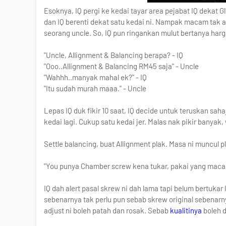
Esoknya, IQ pergi ke kedai tayar area pejabat IQ dekat G
dan IQ berenti dekat satu kedai ni. Nampak macam tak a
seorang uncle. So, IQ pun ringankan mulut bertanya harga
"Uncle, Allignment & Balancing berapa? - IQ
"Ooo..Allignment & Balancing RM45 saja" - Uncle
"Wahhh..manyak mahal ek?" - IQ
"Itu sudah murah maaa." - Uncle
Lepas IQ duk fikir 10 saat, IQ decide untuk teruskan sah
kedai lagi. Cukup satu kedai jer. Malas nak pikir banyak,
Settle balancing, buat Allignment plak. Masa ni muncul pl
"You punya Chamber screw kena tukar, pakai yang macam
IQ dah alert pasal skrew ni dah lama tapi belum bertukar 
sebenarnya tak perlu pun sebab skrew original sebenarny
adjust ni boleh patah dan rosak. Sebab
kualitinya
boleh d