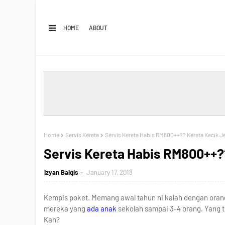
HOME
ABOUT
Home
Servis Kereta
Servis Kereta Habis RM800++?? Kereta Kecik Je
Servis Kereta Habis RM800++??
Izyan Balqis
January 17, 2018
Kempis poket. Memang awal tahun ni kalah dengan orang 
mereka yang
ada anak
sekolah sampai 3-4 orang. Yang t
Kan?