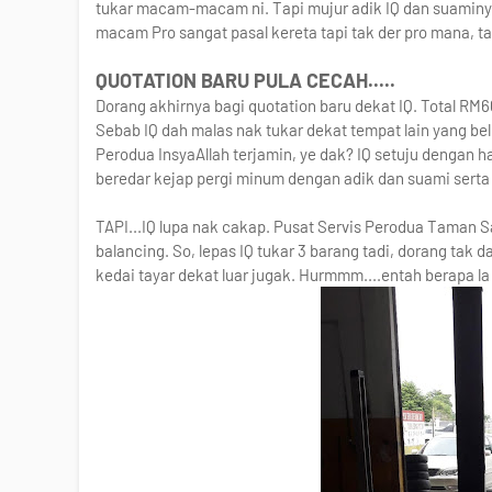
tukar macam-macam ni. Tapi mujur adik IQ dan suaminya 
macam Pro sangat pasal kereta tapi tak der pro mana, tak
QUOTATION BARU PULA CECAH.....
Dorang akhirnya bagi quotation baru dekat IQ. Total RM6
Sebab IQ dah malas nak tukar dekat tempat lain yang be
Perodua InsyaAllah terjamin, ye dak? IQ setuju dengan ha
beredar kejap pergi minum dengan adik dan suami serta
TAPI...IQ lupa nak cakap. Pusat Servis Perodua Taman Sa
balancing. So, lepas IQ tukar 3 barang tadi, dorang tak 
kedai tayar dekat luar jugak. Hurmmm....entah berapa la 