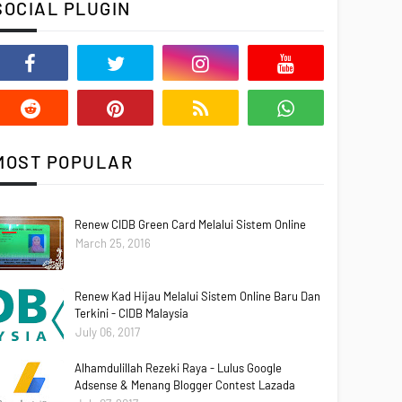
SOCIAL PLUGIN
MOST POPULAR
Renew CIDB Green Card Melalui Sistem Online
March 25, 2016
Renew Kad Hijau Melalui Sistem Online Baru Dan
Terkini - CIDB Malaysia
July 06, 2017
Alhamdulillah Rezeki Raya - Lulus Google
Adsense & Menang Blogger Contest Lazada