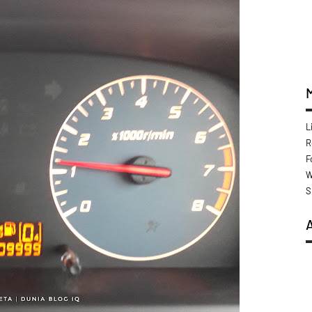
L
R
F
W
S