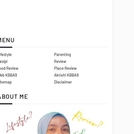
MENU
ifestyle
Parenting
esipi
Review
ood Review
Place Review
eb KBBA9
Aktiviti KBBA9
itemap
Disclaimer
ABOUT ME