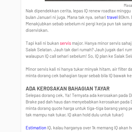
Masa
Nak dipendekkan cerita, lepas IQ renew roadtax minggu l
bulan Januari ni juga. Mana tak nya, sehari
travel
80km. D
Menakjubkan sebab sebelum ni pergi kerja pun tak samp
diserviskan.
Tapi kali ni bukan
servis
major. Hanya minor servis sahaj
Salak Selatan. Jauh tak dari rumah? Jauh jugak dari ru
walaupun IQ call sehari sebelum! So, IQ plan ke Salak Sel
Minor servis kali ni hanya tukar minyak hitam, air filter 
minta dorang cek bahagian tayar sebab bila IQ bawak ke
ADA KEROSAKAN BAHAGIAN TAYAR
Selepas dorang cek, Ya! Ternyata ada kerosakan pada Di
Brake pad dah haus dan menyebabkan kerosakan pada Di
minta dorang quote harga untuk tiga-tiga barang yang perl
tak mampu nak tukar, IQ akan hold dulu untuk tukar)
Estimation
IQ, kalau harganya over 1k memang IQ akan h