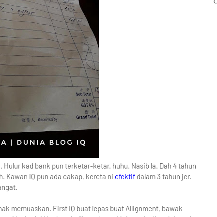
. Hulur kad bank pun terketar-ketar. huhu. Nasib la. Dah 4 tahun
h. Kawan IQ pun ada cakap, kereta ni
efektif
dalam 3 tahun jer.
angat.
 nak memuaskan. First IQ buat lepas buat Allignment, bawak