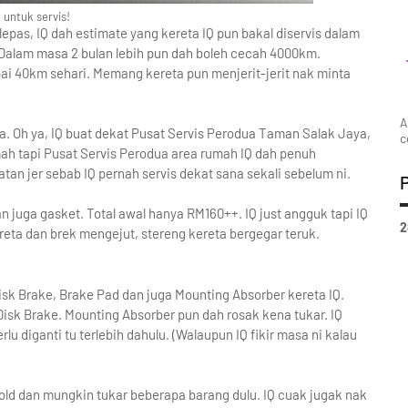
 untuk servis!
epas, IQ dah estimate yang kereta IQ pun bakal diservis dalam
alam masa 2 bulan lebih pun dah boleh cecah 4000km.
ai 40km sehari. Memang kereta pun menjerit-jerit nak minta
A
a. Oh ya, IQ buat dekat Pusat Servis Perodua Taman Salak Jaya,
c
mah tapi Pusat Servis Perodua area rumah IQ dah penuh
atan jer sebab IQ pernah servis dekat sana sekali sebelum ni.
dan juga gasket. Total awal hanya RM160++. IQ just angguk tapi IQ
2
reta dan brek mengejut, stereng kereta bergegar teruk.
sk Brake, Brake Pad dan juga Mounting Absorber kereta IQ.
sk Brake. Mounting Absorber pun dah rosak kena tukar. IQ
u diganti tu terlebih dahulu. (Walaupun IQ fikir masa ni kalau
old dan mungkin tukar beberapa barang dulu. IQ cuak jugak nak