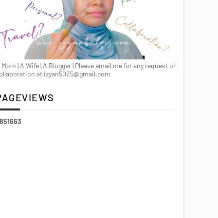
 Mom | A Wife | A Blogger | Please email me for any request or
ollaboration at izyan5025@gmail.com
PAGEVIEWS
8
5
1
6
6
3