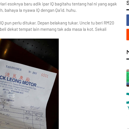
ari esoknya baru adik ipar IQ bagitahu tentang hal ni yang agak
, bahaya la nyawa IQ dengan Qa'id. huhu.
 pun perlu ditukar. Depan belakang tukar. Uncle tu beri RM20
beli dekat tempat lain memang tak ada masa la kot. Sekali