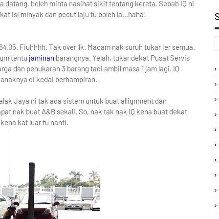
datang, boleh minta nasihat sikit tentang kereta. Sebab IQ ni
at isi minyak dan pecut laju tu boleh la...haha!
64.05. Fiuhhhh. Tak over 1k. Macam nak suruh tukar jer semua.
lum tentu
jaminan
barangnya. Yelah, tukar dekat Pusat Servis
rga dan penukaran 3 barang tadi ambil masa 1 jam lagi. IQ
 anaknya di kedai berhampiran.
lak Jaya ni tak ada sistem untuk buat allignment dan
dapat nak buat A&B sekali. So, nak tak nak IQ kena buat dekat
kena kat luar tu nanti.