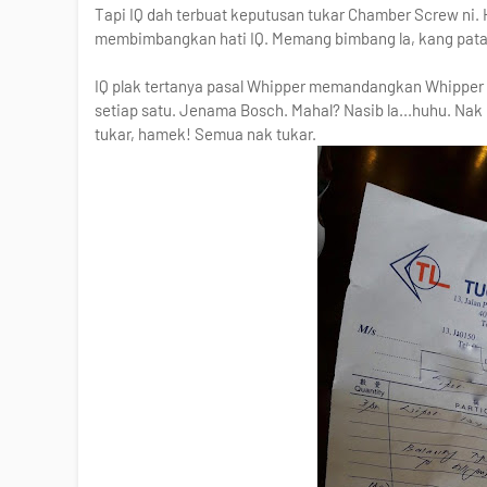
Tapi IQ dah terbuat keputusan tukar Chamber Screw ni. H
membimbangkan hati IQ. Memang bimbang la, kang patah
IQ plak tertanya pasal Whipper memandangkan Whipper IQ
setiap satu. Jenama Bosch. Mahal? Nasib la...huhu. Nak 
tukar, hamek! Semua nak tukar.