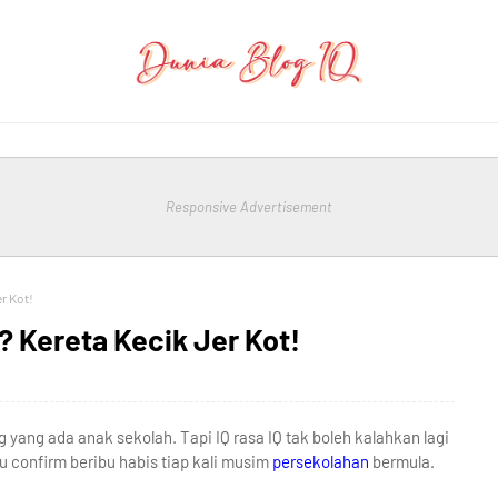
Responsive Advertisement
r Kot!
 Kereta Kecik Jer Kot!
yang ada anak sekolah. Tapi IQ rasa IQ tak boleh kalahkan lagi
u confirm beribu habis tiap kali musim
persekolahan
bermula.