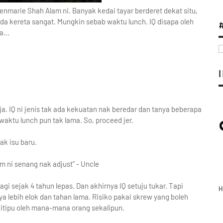
lenmarie Shah Alam ni. Banyak kedai tayar berderet dekat situ,
da kereta sangat. Mungkin sebab waktu lunch. IQ disapa oleh
...
aja. IQ ni jenis tak ada kekuatan nak beredar dan tanya beberapa
 waktu lunch pun tak lama. So, proceed jer.
ak isu baru.
 ni senang nak adjust" - Uncle
lagi sejak 4 tahun lepas. Dan akhirnya IQ setuju tukar. Tapi
H
a lebih elok dan tahan lama. Risiko pakai skrew yang boleh
itipu oleh mana-mana orang sekalipun.