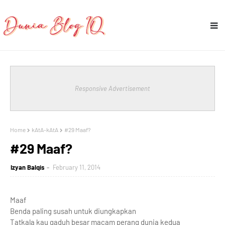
Responsive Advertisement
Home
kAtA-kAtA
#29 Maaf?
#29 Maaf?
Izyan Balqis
February 11, 2014
Maaf
Benda paling susah untuk diungkapkan
Tatkala kau gaduh besar macam perang dunia kedua