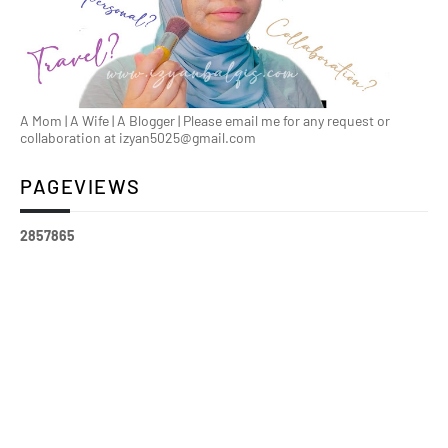
A Mom | A Wife | A Blogger | Please email me for any request or
collaboration at izyan5025@gmail.com
PAGEVIEWS
2
8
5
7
8
6
5