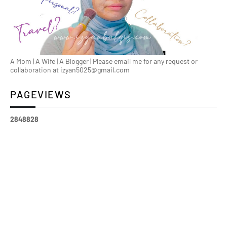
A Mom | A Wife | A Blogger | Please email me for any request or
collaboration at izyan5025@gmail.com
PAGEVIEWS
2
8
4
8
8
2
8