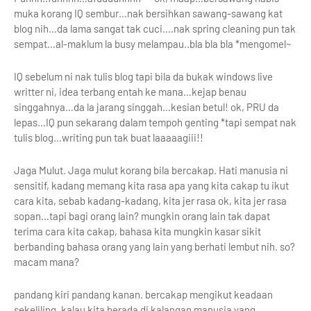
muka korang IQ sembur…nak bersihkan sawang-sawang kat
blog nih…da lama sangat tak cuci….nak spring cleaning pun tak
sempat…al-maklum la busy melampau..bla bla bla *mengomel~
IQ sebelum ni nak tulis blog tapi bila da bukak windows live
writter ni, idea terbang entah ke mana…kejap benau
singgahnya…da la jarang singgah…kesian betul! ok, PRU da
lepas…IQ pun sekarang dalam tempoh genting *tapi sempat nak
tulis blog…writing pun tak buat laaaaagiii!!
Jaga Mulut. Jaga mulut korang bila bercakap. Hati manusia ni
sensitif, kadang memang kita rasa apa yang kita cakap tu ikut
cara kita, sebab kadang-kadang, kita jer rasa ok, kita jer rasa
sopan…tapi bagi orang lain? mungkin orang lain tak dapat
terima cara kita cakap, bahasa kita mungkin kasar sikit
berbanding bahasa orang yang lain yang berhati lembut nih. so?
macam mana?
pandang kiri pandang kanan. bercakap mengikut keadaan
sekeliling. kalau kita berada di kalangan manusia yang