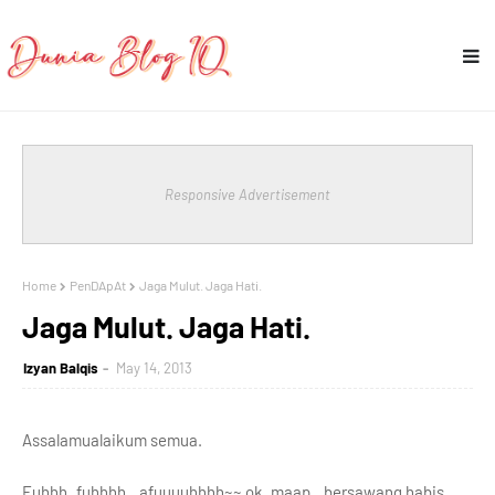
Responsive Advertisement
Home
PenDApAt
Jaga Mulut. Jaga Hati.
Jaga Mulut. Jaga Hati.
Izyan Balqis
May 14, 2013
Assalamualaikum semua.
Fuhhh..fuhhhh…afuuuuhhhh~~ ok, maap…bersawang habis