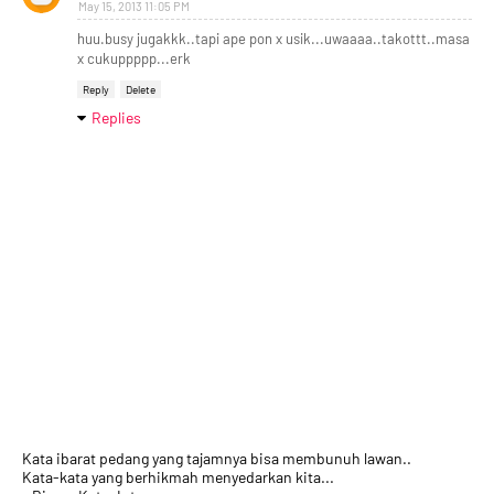
May 15, 2013 11:05 PM
huu.busy jugakkk..tapi ape pon x usik...uwaaaa..takottt..masa
x cukuppppp...erk
Reply
Delete
Replies
Kata ibarat pedang yang tajamnya bisa membunuh lawan..
Kata-kata yang berhikmah menyedarkan kita...