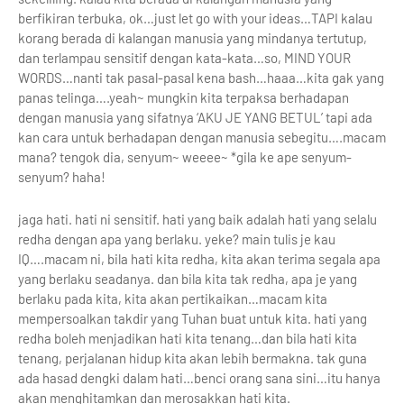
berfikiran terbuka, ok…just let go with your ideas…TAPI kalau
korang berada di kalangan manusia yang mindanya tertutup,
dan terlampau sensitif dengan kata-kata…so, MIND YOUR
WORDS…nanti tak pasal-pasal kena bash…haaa…kita gak yang
panas telinga….yeah~ mungkin kita terpaksa berhadapan
dengan manusia yang sifatnya ‘AKU JE YANG BETUL’ tapi ada
kan cara untuk berhadapan dengan manusia sebegitu….macam
mana? tengok dia, senyum~ weeee~ *gila ke ape senyum-
senyum? haha!
jaga hati. hati ni sensitif. hati yang baik adalah hati yang selalu
redha dengan apa yang berlaku. yeke? main tulis je kau
IQ….macam ni, bila hati kita redha, kita akan terima segala apa
yang berlaku seadanya. dan bila kita tak redha, apa je yang
berlaku pada kita, kita akan pertikaikan…macam kita
mempersoalkan takdir yang Tuhan buat untuk kita. hati yang
redha boleh menjadikan hati kita tenang…dan bila hati kita
tenang, perjalanan hidup kita akan lebih bermakna. tak guna
ada hasad dengki dalam hati…benci orang sana sini…itu hanya
akan menghitamkan dan merosakkan hati kita.