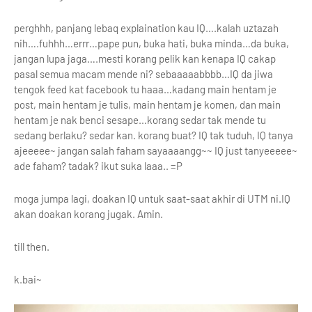
perghhh, panjang lebaq explaination kau IQ….kalah uztazah
nih….fuhhh…errr…pape pun, buka hati, buka minda…da buka,
jangan lupa jaga….mesti korang pelik kan kenapa IQ cakap
pasal semua macam mende ni? sebaaaaabbbb…IQ da jiwa
tengok feed kat facebook tu haaa…kadang main hentam je
post, main hentam je tulis, main hentam je komen, dan main
hentam je nak benci sesape…korang sedar tak mende tu
sedang berlaku? sedar kan. korang buat? IQ tak tuduh, IQ tanya
ajeeeee~ jangan salah faham sayaaaangg~~ IQ just tanyeeeee~
ade faham? tadak? ikut suka laaa.. =P
moga jumpa lagi, doakan IQ untuk saat-saat akhir di UTM ni.IQ
akan doakan korang jugak. Amin.
till then.
k.bai~