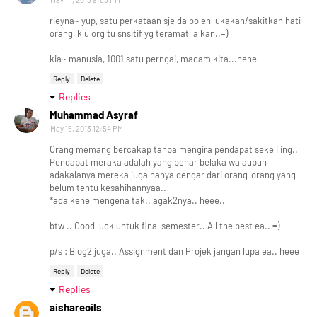
rieyna~ yup, satu perkataan sje da boleh lukakan/sakitkan hati
orang, klu org tu snsitif yg teramat la kan..=)
kia~ manusia, 1001 satu perngai, macam kita...hehe
Reply
Delete
Replies
Muhammad Asyraf
May 15, 2013 12:54 PM
Orang memang bercakap tanpa mengira pendapat sekeliling..
Pendapat meraka adalah yang benar belaka walaupun
adakalanya mereka juga hanya dengar dari orang-orang yang
belum tentu kesahihannyaa..
*ada kene mengena tak.. agak2nya.. heee..
btw .. Good luck untuk final semester.. All the best ea.. =)
p/s : Blog2 juga.. Assignment dan Projek jangan lupa ea.. heee
Reply
Delete
Replies
aishareoils