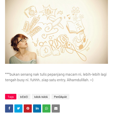
***bukan senang nak tulis pepanjang macam ni, lebih-lebih lagi
tengah busy ni. fuhhh..siap satu entry, Alhamdulillah. =)
Tags
bEbEl
kAtA-kAtA
PenDApAt