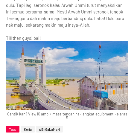
dulu. Tapi lagi seronok kalau Arwah Ummi turut menyaksikan
ini semua bersama-sama. Mesti Arwah Ummi seronok tengok
Terengganu dah makin maju berbanding dulu. haha! Dulu baru
nak maju, sekarang makin maju Insya-Allah.
Till then guys! bai!
Cantik kan? View IQ ambik masa tengah nak angkat equipment ke aras
5
Tags
Kerja
pEnGaLaMaN