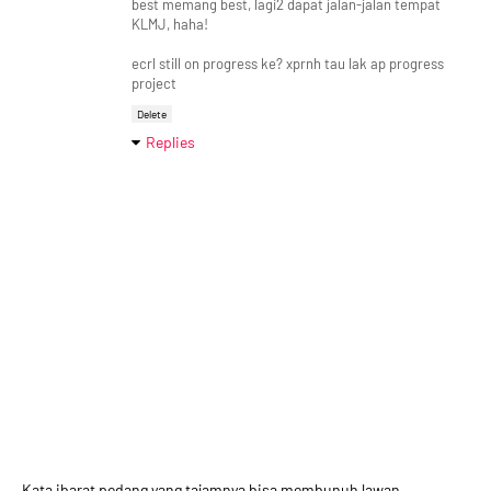
best memang best, lagi2 dapat jalan-jalan tempat
KLMJ, haha!
ecrl still on progress ke? xprnh tau lak ap progress
project
Delete
Replies
Kata ibarat pedang yang tajamnya bisa membunuh lawan..