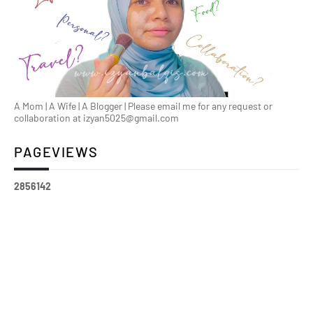
A Mom | A Wife | A Blogger | Please email me for any request or
collaboration at izyan5025@gmail.com
PAGEVIEWS
2
8
5
6
1
4
2