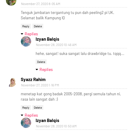
November 27, 2020 8:05 AM
Tenguk jambatan tergantung tu pun dah peeling2 pi UK.
Selamat balik Kampung IQ
Reply
Delete
Replies
Izyan Balqis
November 28, 2020 10:46 AM
hehe, sangat! suka sangat lalu drawbridge tu. tqqq...
Delete
Replies
Syazz Rahim
November 27, 2020 1:16 PM
menetap kat gong badak 2005-2008, pergi semula tahun ni,
rasa lain sangat dah :)
Reply
Delete
Replies
Izyan Balqis
November 28, 2020 10:50 AM