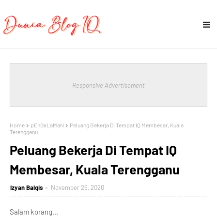
Responsive Advertisement
Home
pEnGaLaMaN
Peluang Bekerja Di Tempat IQ Membesar, Kuala
Terengganu
Peluang Bekerja Di Tempat IQ
Membesar, Kuala Terengganu
Izyan Balqis
November 26, 2020
Salam korang...