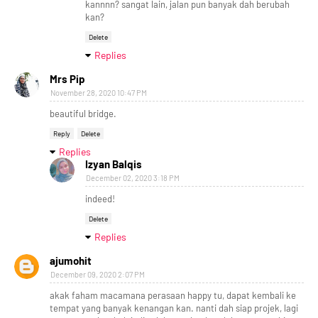
kannnn? sangat lain, jalan pun banyak dah berubah
kan?
Delete
Replies
Mrs Pip
November 28, 2020 10:47 PM
beautiful bridge.
Reply
Delete
Replies
Izyan Balqis
December 02, 2020 3:18 PM
indeed!
Delete
Replies
ajumohit
December 09, 2020 2:07 PM
akak faham macamana perasaan happy tu, dapat kembali ke
tempat yang banyak kenangan kan. nanti dah siap projek, lagi