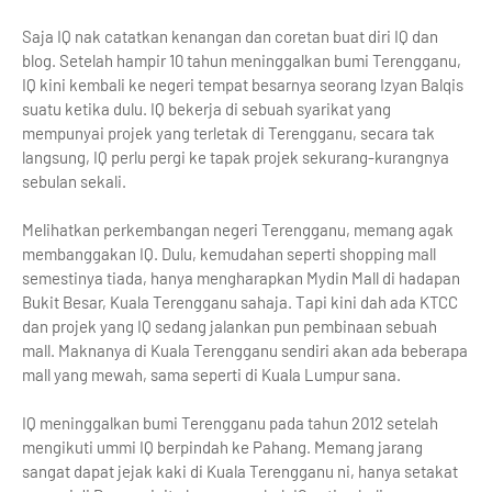
Saja IQ nak catatkan kenangan dan coretan buat diri IQ dan
blog. Setelah hampir 10 tahun meninggalkan bumi Terengganu,
IQ kini kembali ke negeri tempat besarnya seorang Izyan Balqis
suatu ketika dulu. IQ bekerja di sebuah syarikat yang
mempunyai projek yang terletak di Terengganu, secara tak
langsung, IQ perlu pergi ke tapak projek sekurang-kurangnya
sebulan sekali.
Melihatkan perkembangan negeri Terengganu, memang agak
membanggakan IQ. Dulu, kemudahan seperti shopping mall
semestinya tiada, hanya mengharapkan Mydin Mall di hadapan
Bukit Besar, Kuala Terengganu sahaja. Tapi kini dah ada KTCC
dan projek yang IQ sedang jalankan pun pembinaan sebuah
mall. Maknanya di Kuala Terengganu sendiri akan ada beberapa
mall yang mewah, sama seperti di Kuala Lumpur sana.
IQ meninggalkan bumi Terengganu pada tahun 2012 setelah
mengikuti ummi IQ berpindah ke Pahang. Memang jarang
sangat dapat jejak kaki di Kuala Terengganu ni, hanya setakat