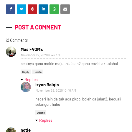
POST A COMMENT
12 Comments
Mas FVOME
November 27, 2020 6:43 AM
bestnya ganu makin maju..nk jalan2 ganu covid lak..alahai
Reply
Delete
Replies
Izyan Balqis
November 28, 2020 10:46 AM
negeri lain da tak ada pkpb, boleh da jalan2, kecuali
selangor. huhu
Delete
Replies
notie