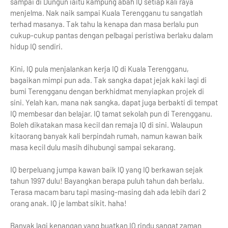
sampai di Dungun iaitu kampung abah IQ setiap kali raya
menjelma. Nak naik sampai Kuala Terengganu tu sangatlah
terhad masanya. Tak tahu la kenapa dan masa berlalu pun
cukup-cukup pantas dengan pelbagai peristiwa berlaku dalam
hidup IQ sendiri.
Kini, IQ pula menjalankan kerja IQ di Kuala Terengganu,
bagaikan mimpi pun ada. Tak sangka dapat jejak kaki lagi di
bumi Terengganu dengan berkhidmat menyiapkan projek di
sini. Yelah kan, mana nak sangka, dapat juga berbakti di tempat
IQ membesar dan belajar. IQ tamat sekolah pun di Terengganu.
Boleh dikatakan masa kecil dan remaja IQ di sini. Walaupun
kitaorang banyak kali berpindah rumah, namun kawan baik
masa kecil dulu masih dihubungi sampai sekarang.
IQ berpeluang jumpa kawan baik IQ yang IQ berkawan sejak
tahun 1997 dulu! Bayangkan berapa puluh tahun dah berlalu.
Terasa macam baru tapi masing-masing dah ada lebih dari 2
orang anak. IQ je lambat sikit. haha!
Banyak lagi kenangan yang buatkan IQ rindu sangat zaman