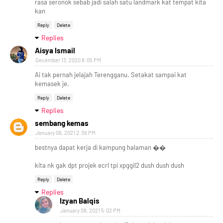
rasa seronok sebab jadi salah satu landmark kat tempat kita
kan
Reply
Delete
Replies
Aisya Ismail
December 13, 2020 8:05 PM
Ai tak pernah jelajah Terengganu. Setakat sampai kat
kemasek je.
Reply
Delete
Replies
sembang kemas
January 06, 2021 2:36 PM
bestnya dapat kerja di kampung halaman ��
kita nk gak dpt projek ecrl tpi xpggil2 dush dush dush
Reply
Delete
Replies
Izyan Balqis
January 08, 2021 5:02 PM