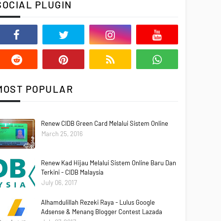
SOCIAL PLUGIN
MOST POPULAR
Renew CIDB Green Card Melalui Sistem Online
March 25, 2016
Renew Kad Hijau Melalui Sistem Online Baru Dan
Terkini - CIDB Malaysia
July 06, 2017
Alhamdulillah Rezeki Raya - Lulus Google
Adsense & Menang Blogger Contest Lazada