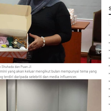
an Shuhada dan Puan Ji
 mini yang akan keluar mengikut bulan mempunyai tema yang
ng terdiri daripada selebriti dan media influencer.