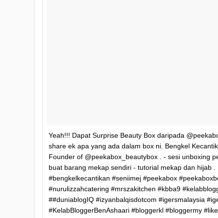
Yeah!!! Dapat Surprise Beauty Box daripada @peekabox
share ek apa yang ada dalam box ni. Bengkel Kecanti
Founder of @peekabox_beautybox . - sesi unboxing p
buat barang mekap sendiri - tutorial mekap dan hijab . 
#bengkelkecantikan #seniimej #peekabox #peekabox
#nurulizzahcatering #mrszakitchen #kbba9 #kelabblog
##duniablogIQ #izyanbalqisdotcom #igersmalaysia #ig
#KelabBloggerBenAshaari #bloggerkl #bloggermy #like4l