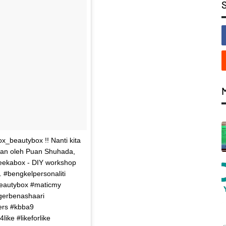
_beautybox !! Nanti kita
kan oleh Puan Shuhada,
eekabox - DIY workshop
. #bengkelpersonaliti
beautybox #maticmy
gerbenashaari
ers #kbba9
ike #likeforlike