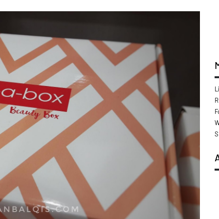
L
R
F
W
S