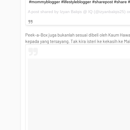
#mommyblogger #lifestyleblogger #sharepost #share #
A post shared by
Izyan Balqis @ IQ
(@izyanbalqis25) 
Peek-a-Box juga bukanlah sesuai dibeli oleh Kaum Hawa
kepada yang tersayang. Tak kira isteri ke kekasih ke M