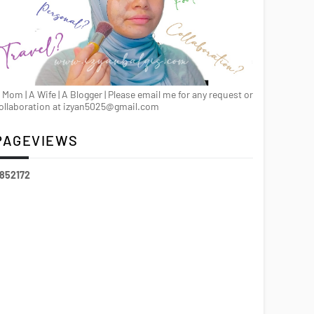
 Mom | A Wife | A Blogger | Please email me for any request or
ollaboration at izyan5025@gmail.com
PAGEVIEWS
8
5
2
1
7
2