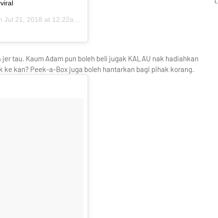
viral
on
Jul 21, 2018 at 12:22am PDT
 jer tau. Kaum Adam pun boleh beli jugak KALAU nak hadiahkan
ak ke kan? Peek-a-Box juga boleh hantarkan bagi pihak korang.