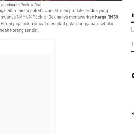
uk keluaran Peek-a-Box
a lebih 'mesra poket'. Jumlah nilai produk-produk yang
0 semuanya NAMUN Peek-a-Box hanya menawarkan
harga RM59
ox ni juga boleh dibuat mengikut pakej langganan sebulan,
ndak korang sendiri.
H