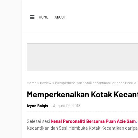
HOME
ABOUT
Home
Review
Memperkenalkan Kotak Kecantikan Daripada Peek-a
Memperkenalkan Kotak Kecant
Izyan Balqis
August 09, 2018
Selesai sesi
kenal Personaliti Bersama Puan Azie Sam
,
Kecantikan dan Sesi Membuka Kotak Kecantikan daripa