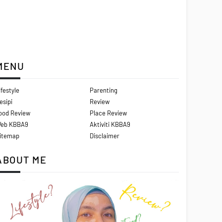
MENU
ifestyle
Parenting
esipi
Review
ood Review
Place Review
eb KBBA9
Aktiviti KBBA9
itemap
Disclaimer
ABOUT ME