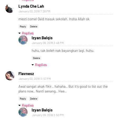
Lynda Che Lah
January 03, 2018 7:28 PM
mesti comel Qaid masuk sekolah. Insha Allah ok
Reply
Delete
Replies
Izyan Balqis
January 09, 2018 3:48 PM
huhu, tak boleh nak bayangkan lagi. huhu.
Delete
Replies
Flavnesz
January 03, 2018 11:57 PM
Awal sangat akak fikir.. hahaha.. But it's good to list out the
plans now.. Nanti senang.. Hee..
Reply
Delete
Replies
Izyan Balqis
January 09, 2018 3:50 PM