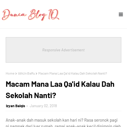
Responsive Advertisement
Home
tAhUn BaRu
Macam Mana Laa Qa'id Kalau Dah Sekolah Nanti?
Macam Mana Laa Qa'id Kalau Dah
Sekolah Nanti?
Izyan Balqis
January 02, 2018
Anak-anak dah masuk sekolah kan hari ni? Rasa seronok pagi
ni nampak dari luar rumah, ramai anak-anak kecil dipimpin oleh