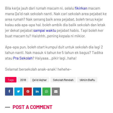
Bila kerja jauh dari rumah macam ni, selalu
fikirkan
macam
mana Qa'id nak sekolah nanti. Nak cari sekolah area pejabat ke
area rumah? Nak senang baik area pejabat, boleh terus kejar
kalau ada apa-apa hal. boleh ambik dia balik sekolah dan letak
jer dekat pejabat
sampai waktu
pejabat habis. Tapi boleh ker
buat macam tu? Haishhh..pening kepala ni mikior.
Apa-apa pun, boleh start kumpul duit untuk sekolah dia lagi 2
tahun nanti. Nak masuk 4 tahun ke 5 tahun ek bagus? Tadika
atau
Pra Sekolah
? Haiyaaa...pikir lagi..haha!
Selamat bersekolah anak-anak! hehehe~
Tags
2018
Qa'id Aqhar
Sekolah Rendah
tAhUn BaRu
POST A COMMENT