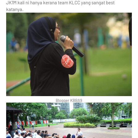
JK1M kali ni hanya kerana team KLCC yang sangat best
katanya.
Blogger KBBA9