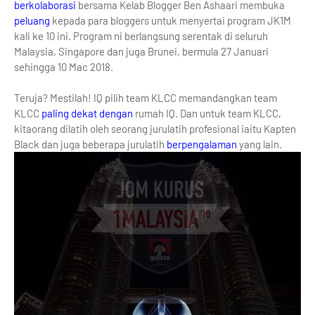
berkolaborasi
bersama Kelab Blogger Ben Ashaari membuka
peluang
kepada para bloggers untuk menyertai program JK1M
kali ke 10 ini. Program ni berlangsung serentak di seluruh
Malaysia, Singapore dan juga Brunei, bermula 27 Januari
sehingga 10 Mac 2018.
Teruja? Mestilah! IQ pilih team KLCC memandangkan team
KLCC
paling dekat dengan
rumah IQ. Dan untuk team KLCC,
kitaorang dilatih oleh seorang jurulatih profesional iaitu Kapten
Black dan juga beberapa jurulatih
berpengalaman
yang lain.