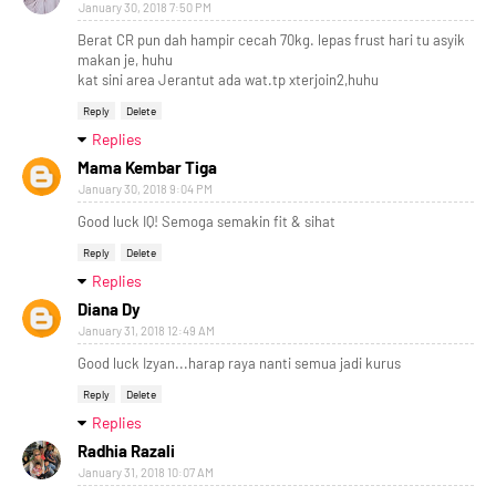
January 30, 2018 7:50 PM
Berat CR pun dah hampir cecah 70kg. lepas frust hari tu asyik
makan je, huhu
kat sini area Jerantut ada wat.tp xterjoin2,huhu
Reply
Delete
Replies
Mama Kembar Tiga
January 30, 2018 9:04 PM
Good luck IQ! Semoga semakin fit & sihat
Reply
Delete
Replies
Diana Dy
January 31, 2018 12:49 AM
Good luck Izyan...harap raya nanti semua jadi kurus
Reply
Delete
Replies
Radhia Razali
January 31, 2018 10:07 AM