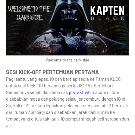
Welcome to the dark side
SESI KICK-OFF PERTEMUAN PERTAMA
Pagi sabtu yang lepas, IQ dah bersiap sedia ke Taman KLCC
untuk sesi Kick-Off bersama peserta JK1M10. Berdebar?
Semestinya sebab dah lama nak
join aktiviti
macam ni tapi
disebabkan masa dan peluang selalu jer cemburu dengan IQ ni.
So, kali ni IQ tak kan lepaskan peluang keemasan ni. IQ bertolak
dari rumah 7.30 pagi dan disebabkan jarak dari rumah ke
tempat yang dituju tak jauh, IQ sempat singgah beli sarapan dan
air.