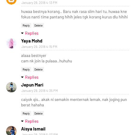
January 29, 2018 4:13 PM
huwaa bestnya korang.. Baru nak rasa slim hari tu, huwaa kne
fokus nanti time pantang hihih jeles tgk korang kurus dlu hihihi
Reply
Delete
Replies
Yaya Mohd
January 29, 2018 4:15 PM
alaaa bestnyer
cam nk join la pulaaa..huhuhu
Reply
Delete
Replies
Jepun Mari
January 29, 2018 4:35 PM
caiyok qis.. akak ni semakin menternak lemak, nak joging pun
berat hahaha
Reply
Delete
Replies
Aisya Ismail
January 29, 2018 5:03 PM