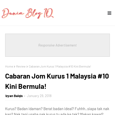
Responsive Advertisement
Home
Review
Cabaran Jom Kurus 1 Malaysia #10 Kini Bermula!
Cabaran Jom Kurus 1 Malaysia #10
Kini Bermula!
Izyan Balqis
January 29, 2018
Kurus? Badan idaman? Berat badan ideal? Fuhhh..siapa tak nak
kan? Nak tapi usaha nak kurus tu ada ke tak? Makan kawal?