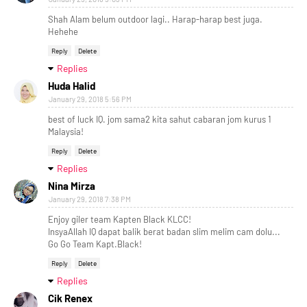
Shah Alam belum outdoor lagi.. Harap-harap best juga.
Hehehe
Reply
Delete
Replies
Huda Halid
January 29, 2018 5:56 PM
best of luck IQ. jom sama2 kita sahut cabaran jom kurus 1
Malaysia!
Reply
Delete
Replies
Nina Mirza
January 29, 2018 7:38 PM
Enjoy giler team Kapten Black KLCC!
InsyaAllah IQ dapat balik berat badan slim melim cam dolu...
Go Go Team Kapt.Black!
Reply
Delete
Replies
Cik Renex