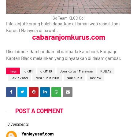
Go Team KLCC Go!
Info lanjut korang boleh dapatkan di laman web rasmi Jom
Kurus 1 Malaysia di bawah.
cabaranjomkurus.com
Disclaimer: Gambar diambil daripada Facebook Fanpage
Kapten Black melainkan yang dinyatakan di dalam gambar.
Tags
JK1M
JK1M10
Jom Kurus 1 Malaysia
KBBA9
Kevin Zahri
Misi Kurus 2018
Nak Kurus
Review
POST A COMMENT
10 Comments
Yanieyusuf.com