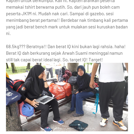
Kapten untuk berkumpul. Kali ni, Kapten arahkan peserta
memakai tshirt berwarna putih. So, dari jauh pun boleh cam
peserta JK1M ni. Mudah nak cari. Sampai di gazebo, sesi
menimbang berat pertama!! Berdebar nak timbang kali pertama
yang jadi berat bench mark untuk mulakan sesi kuruskan badan
ni.
68.5kg??? Beratnya!! Dan berat IQ kini bukan lagi rahsia. haha!
Berat IQ dah berkurang sejak Arwah Suami meninggal namun
still tak capai berat ideal lagi. So, target IQ! Target!