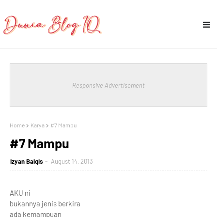
Responsive Advertisement
Home
Karya
#7 Mampu
#7 Mampu
Izyan Balqis
August 14, 2013
AKU ni
bukannya jenis berkira
ada kemampuan