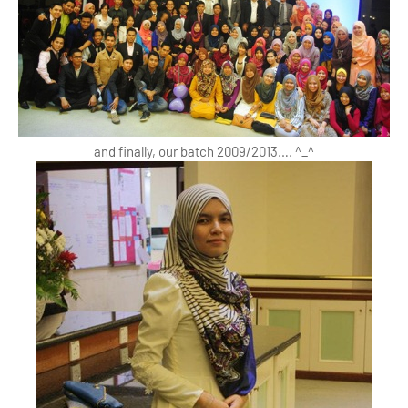
and finally, our batch 2009/2013…. ^_^