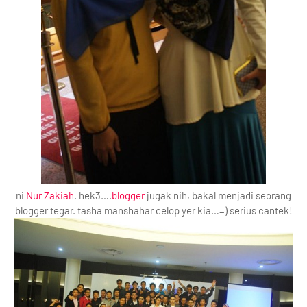
ni
Nur Zakiah
. hek3….
blogger
jugak nih, bakal menjadi seorang
blogger tegar. tasha manshahar celop yer kia…=) serius cantek!