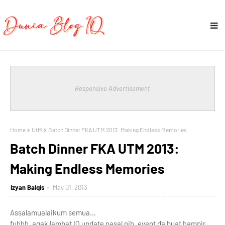
Responsive Advertisement
Home
UtM
Batch Dinner FKA UTM 2013: Making Endless Memories
Batch Dinner FKA UTM 2013:
Making Endless Memories
Izyan Balqis
May 01, 2013
Assalamualaikum semua…
fuhhh, agak lambat IQ update pasal nih, event da buat hampir