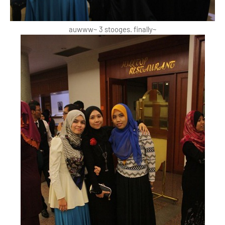
auwww~ 3 stooges. finally~