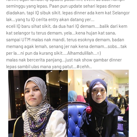
seminggu yang lepas, Paan pun update sehari lepas dinner
diadakan, tapi IQ sibuk sikit. lepas dinner ada kem kat Selangor
lak…yang tu IQ cerita entry akan datang yer…
eceli IQ baru sihat sikit, da dua hari IQ demam….balik dari kem
kat selangor tu terus demam, yela…kena hujan kat sana,
sampai UTM malas nak mandi, terus esoknya demam, badan
memang agak lemah, senang jer nak kena demam…sobs…tak
per la…ni pun da kurang sikit….Alhamdulillah…=)
malas nak bercerita panjang…just nak show gambar dinner
lepas sambil ulas mana yang patut…#cehh..