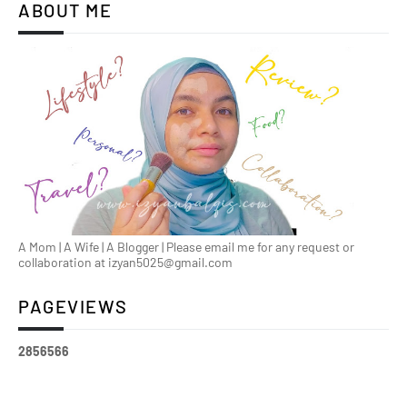
ABOUT ME
A Mom | A Wife | A Blogger | Please email me for any request or
collaboration at izyan5025@gmail.com
PAGEVIEWS
2
8
5
6
5
6
6