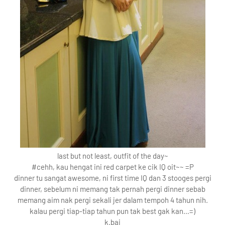
last but not least, outfit of the day~
#cehh, kau hengat ini red carpet ke cik IQ oit~~ =P
dinner tu sangat awesome, ni first time IQ dan 3 stooges pergi
dinner, sebelum ni memang tak pernah pergi dinner sebab
memang aim nak pergi sekali jer dalam tempoh 4 tahun nih.
kalau pergi tiap-tiap tahun pun tak best gak kan…=)
k.bai