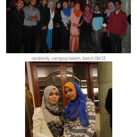
randomly. campoq habeh. batch 09/13