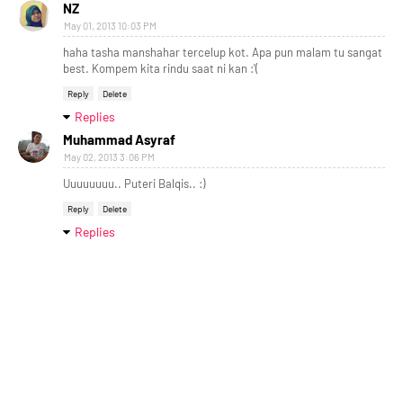
NZ
May 01, 2013 10:03 PM
haha tasha manshahar tercelup kot. Apa pun malam tu sangat
best. Kompem kita rindu saat ni kan :'(
Reply
Delete
Replies
Muhammad Asyraf
May 02, 2013 3:06 PM
Uuuuuuuu.. Puteri Balqis.. :)
Reply
Delete
Replies