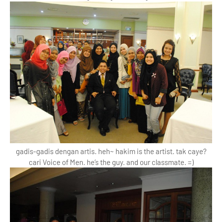
gadis-gadis dengan artis. heh~ hakim is the artist. tak caye?
cari Voice of Men. he’s the guy. and our classmate. =)