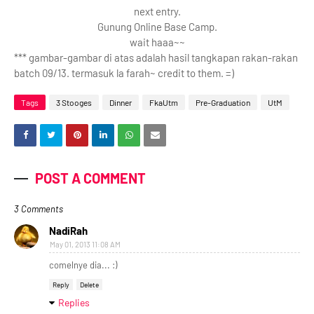
next entry.
Gunung Online Base Camp.
wait haaa~~
*** gambar-gambar di atas adalah hasil tangkapan rakan-rakan
batch 09/13. termasuk la farah~ credit to them. =)
Tags
3 Stooges
Dinner
FkaUtm
Pre-Graduation
UtM
POST A COMMENT
3 Comments
NadiRah
May 01, 2013 11:08 AM
comelnye dia... :)
Reply
Delete
Replies