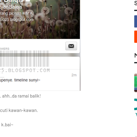
 ahh..da ramai balik!
rcuti kawan-kawan.
k.bai~