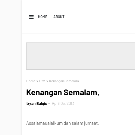
HOME
ABOUT
Home
UtM
Kenangan Semalam.
Kenangan Semalam.
Izyan Balqis
April 05, 2013
Assalamaualaikum dan salam jumaat.