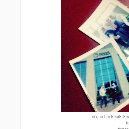
ni gambar kecik-kec
t