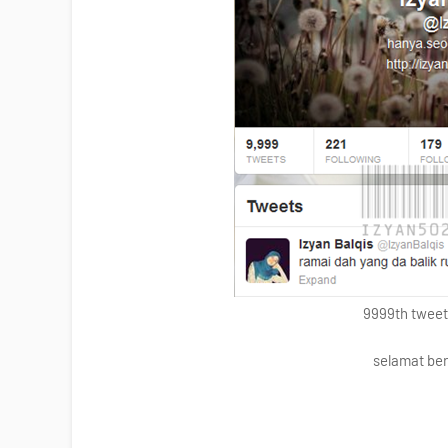
9999th tweet.
selamat be