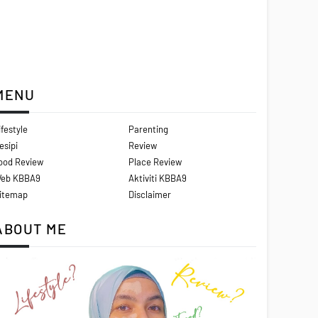
MENU
ifestyle
Parenting
esipi
Review
ood Review
Place Review
eb KBBA9
Aktiviti KBBA9
itemap
Disclaimer
ABOUT ME