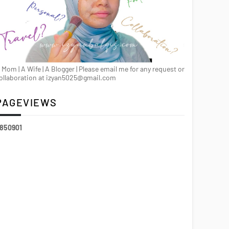
 Mom | A Wife | A Blogger | Please email me for any request or
ollaboration at izyan5025@gmail.com
PAGEVIEWS
8
5
0
9
0
1