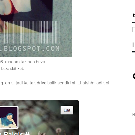
8. macam tak ada beza.
 beza skit kot.
 errr…jadi ke tak drive balik sendiri ni….haishh~ adik oh
H