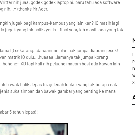
itter nih juaa, godek godek laptop ni, baru tahu ada software
og nih…=) thanks Mr Acer.
ungkin jugak bagi kampus-kampus yang lain kan? IQ masih lagi
 jugak yang tak balik, yer la…final year, lab masih ada yang tak
lama IQ sekarang…daaaannnn plan nak jumpa diaorang esok!!
L
awan matrik IQ dulu….huaaaa…lamanya tak jumpa korang
R
hehehe~ XD tapi kali nih peluang macam best ada kawan lain
F
W
S
ak bawak balik, lepas tu, geledah locker yang tak berapa nak
ni jenis suka simpan dan bawak gambar yang penting ke mana
~
bar 5 tahun lepas!!