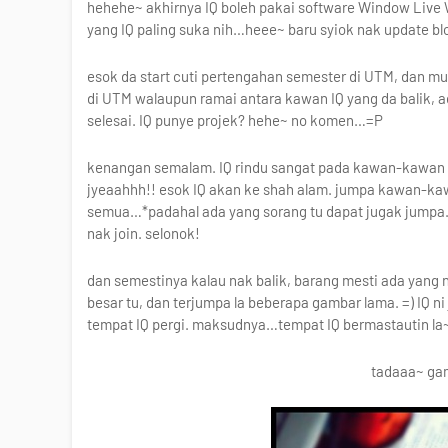
hehehe~ akhirnya IQ boleh pakai software Window Live Wr
yang IQ paling suka nih…heee~ baru syiok nak update bl
esok da start cuti pertengahan semester di UTM, dan m
di UTM walaupun ramai antara kawan IQ yang da balik, ada
selesai. IQ punye projek? hehe~ no komen…=P
kenangan semalam. IQ rindu sangat pada kawan-kawan 
jyeaahhh!! esok IQ akan ke shah alam. jumpa kawan-k
semua…*padahal ada yang sorang tu dapat jugak jumpa…
nak join. selonok!
dan semestinya kalau nak balik, barang mesti ada yang n
besar tu, dan terjumpa la beberapa gambar lama. =) IQ 
tempat IQ pergi. maksudnya…tempat IQ bermastautin la
tadaaa~ gam