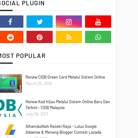
SOCIAL PLUGIN
MOST POPULAR
Renew CIDB Green Card Melalui Sistem Online
March 25, 2016
Renew Kad Hijau Melalui Sistem Online Baru Dan
Terkini - CIDB Malaysia
July 06, 2017
Alhamdulillah Rezeki Raya - Lulus Google
Adsense & Menang Blogger Contest Lazada