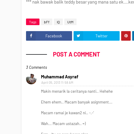
*** nak bawak balik teddy besar yang mana satu ek….ken
Tags
bFf
IQ
UtM
Facebook
Twitter
POST A COMMENT
3 Comments
Muhammad Asyraf
April 05, 2013 11:58 AM
Makin menarik la ceritanya nanti.. Hehehe
Ehem ehem.. Macam banyak asignment...
Macam ramai je kawan2 ni.. -.-'
Wah... Macam ustazah.. =)