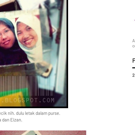
A
c
2
cik nih. dulu letak dalam purse.
a dan Eizan.