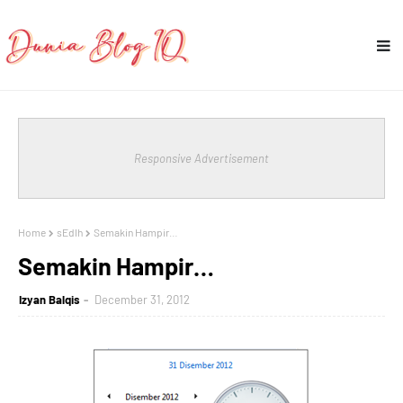
Responsive Advertisement
Home
sEdIh
Semakin Hampir…
Semakin Hampir…
Izyan Balqis
December 31, 2012