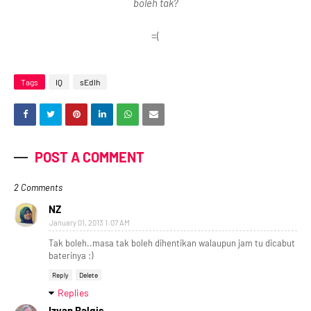
boleh tak?
=(
Tags
IQ
sEdIh
POST A COMMENT
2 Comments
NZ
January 01, 2013 1:07 AM
Tak boleh..masa tak boleh dihentikan walaupun jam tu dicabut
baterinya :)
Reply
Delete
Replies
Izyan Balqis