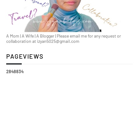
A Mom | A Wife | A Blogger | Please email me for any request or
collaboration at izyan5025@gmail.com
PAGEVIEWS
2
8
4
8
8
3
4