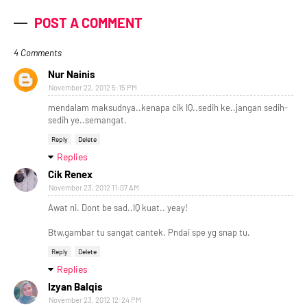
POST A COMMENT
4 Comments
Nur Nainis
November 22, 2012 5:15 PM
mendalam maksudnya..kenapa cik IQ..sedih ke..jangan sedih-
sedih ye..semangat.
Reply
Delete
Replies
Cik Renex
November 23, 2012 11:07 AM
Awat ni. Dont be sad..IQ kuat.. yeay!
Btw,gambar tu sangat cantek. Pndai spe yg snap tu.
Reply
Delete
Replies
Izyan Balqis
November 23, 2012 12:24 PM