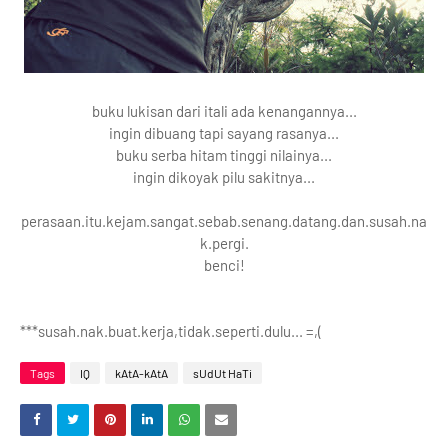
buku lukisan dari itali ada kenangannya...
ingin dibuang tapi sayang rasanya...
buku serba hitam tinggi nilainya...
ingin dikoyak pilu sakitnya...
perasaan.itu.kejam.sangat.sebab.senang.datang.dan.susah.na
k.pergi.
benci!
***susah.nak.buat.kerja,tidak.seperti.dulu... =,(
Tags
IQ
kAtA-kAtA
sUdUt HaTi