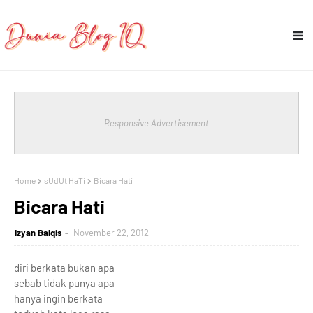
Responsive Advertisement
Home
sUdUt HaTi
Bicara Hati
Bicara Hati
Izyan Balqis
November 22, 2012
diri berkata bukan apa
sebab tidak punya apa
hanya ingin berkata