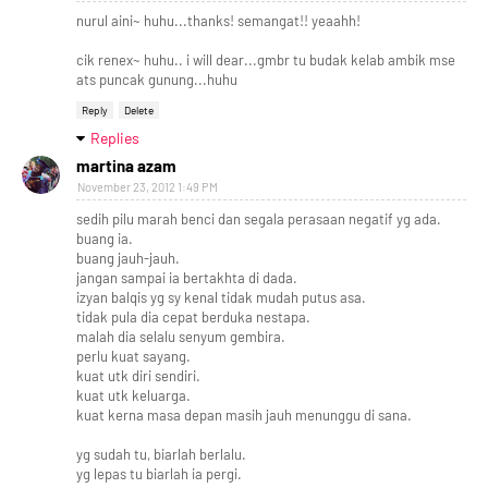
nurul aini~ huhu...thanks! semangat!! yeaahh!
cik renex~ huhu.. i will dear...gmbr tu budak kelab ambik mse
ats puncak gunung...huhu
Reply
Delete
Replies
martina azam
November 23, 2012 1:49 PM
sedih pilu marah benci dan segala perasaan negatif yg ada.
buang ia.
buang jauh-jauh.
jangan sampai ia bertakhta di dada.
izyan balqis yg sy kenal tidak mudah putus asa.
tidak pula dia cepat berduka nestapa.
malah dia selalu senyum gembira.
perlu kuat sayang.
kuat utk diri sendiri.
kuat utk keluarga.
kuat kerna masa depan masih jauh menunggu di sana.
yg sudah tu, biarlah berlalu.
yg lepas tu biarlah ia pergi.